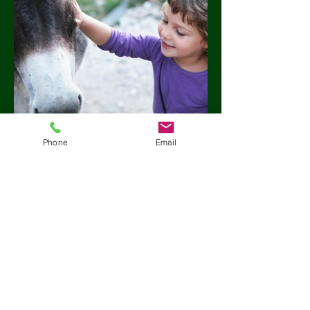
Phone
Email
PET THERAPY
L'animale arriva a rivestire un ruolo
affettivo-empatico notevole,
grazie alla sua capacità relazionale che
permette un continuo scambio
emozionale.
Attraverso il gioco, il contatto, il prendersi
cura, ...si stimola un costruttivo rapporto
con il pet,
inserendolo nel progetto educativo.